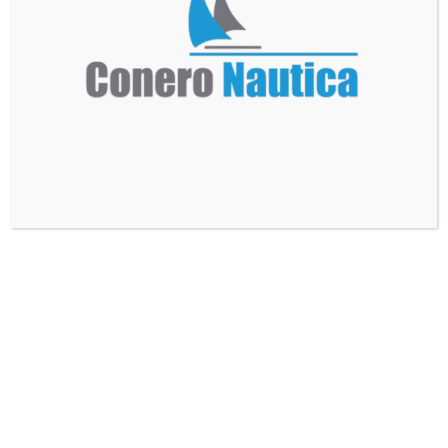
39,50
€
Scrivici
info@coneronautica.it