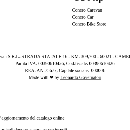
Conero Caravan
Conero Car
Conero Bike Store
avan S.R.L.-STRADA STATALE 16 - KM. 309,700 - 60021 - CA
Partita IVA: 00390610426, Cod.fiscale: 00390610426
REA: AN-75677, Capitale sociale:100000€
Made with ❤ by
Leonardo Governatori
 l’aggiornamento del catalogo online.
 articoli devono ancora essere inseriti.