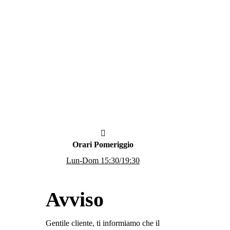
Le
opzioni
possono
essere
scelte
nella
pagina
del
prodotto
Orari Pomeriggio
Lun-Dom 15:30/19:30
Avviso
Gentile cliente, ti informiamo che il