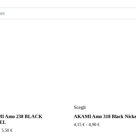
Questo
Questo
Scegli
prodotto
prodotto
I Amo 238 BLACK
AKAMI Amo 318 Black Nicke
ha
ha
EL
più
più
Fascia
4,15
€
-
4,90
€
Fascia
-
5,50
€
di
varianti.
varianti.