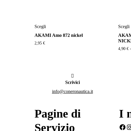
Questo
Scegli
Scegli
prodotto
AKAMI Amo 872 nickel
AKAM
ha
NICK
più
2,95
€
4,90
€
varianti.
Le
opzioni
possono
essere
Scrivici
scelte
info@coneronautica.it
nella
pagina
del
Pagine di
I 
prodotto
Servizio
Fac
I