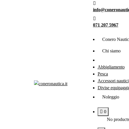
Vai
info@coneronautic
al
contenuto
071 207 5967
Conero Nautic
Chi siamo
Abbigliamento
Pesca
Accessori nautici
Divise equipaggi
Noleggio
0
No products 