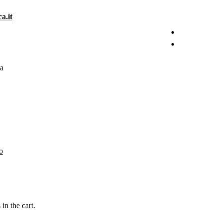
a.it
a
o
in the cart.