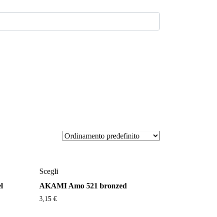
Questo
Scegli
prodotto
l
AKAMI Amo 521 bronzed
ha
più
3,15
€
varianti.