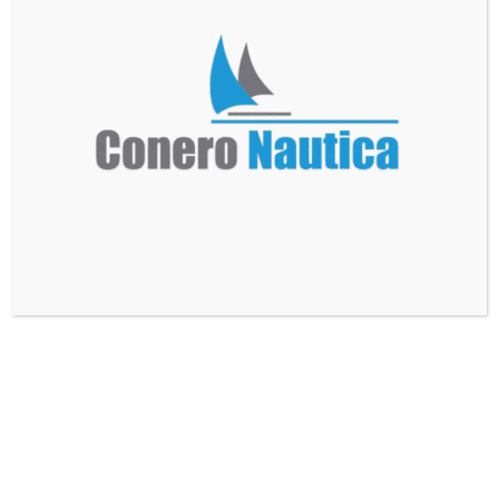
CRESSI
STONFO
Coltello
Pasturatore
Finisher
Big Barca 703
Black/gray
65,00
€
75,00
€
Scrivici