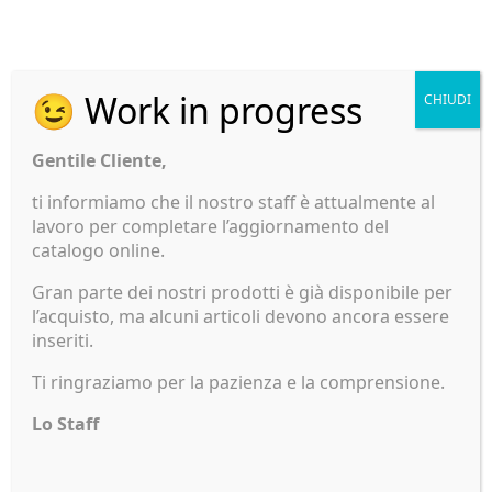
permette ferrate rapide e sicure, mentre la forma
ottimizzata riduce il rischio di slamature e favorisce
un aggancio efficace. Realizzato in acciaio resistente,
assicura durata e affidabilità anche dopo numerose
😉 Work in progress
CHIUDI
sessioni di pesca. La finitura
Black Nickel
conferisce
protezione dalla corrosione e un look elegante.
Gentile Cliente,
Prodotti correlati
ti informiamo che il nostro staff è attualmente al
lavoro per completare l’aggiornamento del
catalogo online.
Gran parte dei nostri prodotti è già disponibile per
JLC Calamar
AVET
l’acquisto, ma alcuni articoli devono ancora essere
200g
Mulinello
inseriti.
Exv30 2v
24,00
€
580,00
€
Ti ringraziamo per la pazienza e la comprensione.
Lo Staff