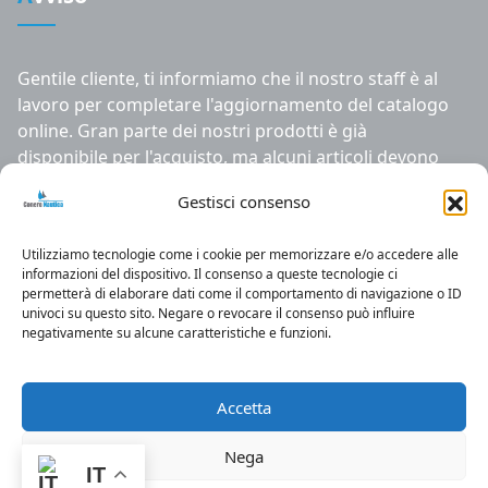
Gentile cliente, ti informiamo che il nostro staff è al
lavoro per completare l'aggiornamento del catalogo
online. Gran parte dei nostri prodotti è già
disponibile per l'acquisto, ma alcuni articoli devono
ancora essere inseriti. Ti ringraziamo per la pazienza
Gestisci consenso
e la comprensione
Utilizziamo tecnologie come i cookie per memorizzare e/o accedere alle
informazioni del dispositivo. Il consenso a queste tecnologie ci
permetterà di elaborare dati come il comportamento di navigazione o ID
univoci su questo sito. Negare o revocare il consenso può influire
negativamente su alcune caratteristiche e funzioni.
Conero Caravan S.R.L.-STRADA STATALE 16 -
KM. 309,700 - 60021 - CAMERANO (AN)
Accetta
Partita IVA: 00390610426, Cod.fiscale:
00390610426
Nega
REA: AN-75677, Capitale sociale:100000€
IT