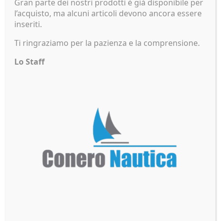
Gran parte dei nostri prodotti è già disponibile per
indipendente
l’acquisto, ma alcuni articoli devono ancora essere
inseriti.
Ideale per ambienti marini, costieri e attività
outdoor
Ti ringraziamo per la pazienza e la comprensione.
Lo Staff
Prodotti correlati
US POLO ASSN
North Sails
Abito Donna
Crossbody Bag
CORI
Uomo
69,00
€
49,90
€
HH Crew
HH Skagen