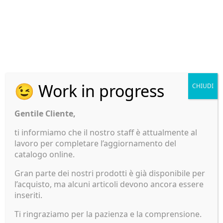
curate nei minimi dettagli, unite a colori realistici e
riflessi naturali, aumentano la capacità di attrarre
attacchi anche nelle situazioni di maggiore
pressione di pesca.
Un’esca di nuova concezione che unisce innovazione,
resistenza e grande potere catturante,
😉 Work in progress
CHIUDI
indispensabile per chi cerca prestazioni di livello
superiore nello spinning ai predatori marini.
Gentile Cliente,
Lunghezza: 255mm
ti informiamo che il nostro staff è attualmente al
Peso: 35g
lavoro per completare l’aggiornamento del
Action: sinking
catalogo online.
Prodotti correlati
Gran parte dei nostri prodotti è già disponibile per
l’acquisto, ma alcuni articoli devono ancora essere
inseriti.
Ti ringraziamo per la pazienza e la comprensione.
AVET
JACK FIN Stylo