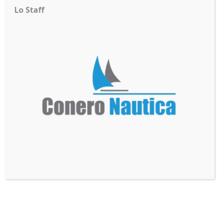
Mulinello
Jointed 255
Lo Staff
Exv30 2v
35,90
€
580,00
€
CRESSI
SUPERSEEKER
Coltello
Canna Da
Finisher
Pesca Acida
Black/gray
30/50 Libbre
75,00
€
600,00
€