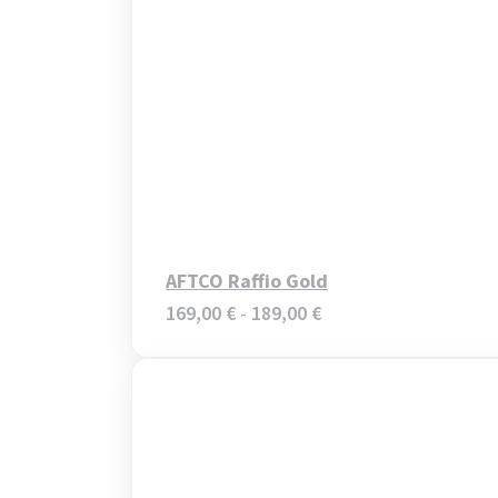
AFTCO Raffio Gold
Fascia
169,00
€
-
189,00
€
di
prezzo:
da
169,00 €
a
189,00 €