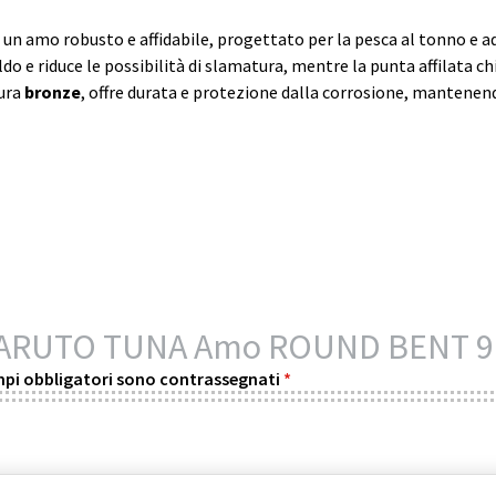
 un amo robusto e affidabile, progettato per la pesca al tonno e ad
o e riduce le possibilità di slamatura, mentre la punta affilata ch
tura
bronze
, offre durata e protezione dalla corrosione, mantenend
“MARUTO TUNA Amo ROUND BENT 91
mpi obbligatori sono contrassegnati
*