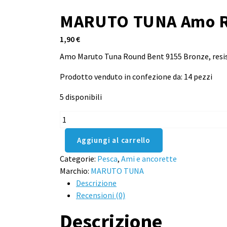
MARUTO TUNA Amo R
1,90
€
Amo Maruto Tuna Round Bent 9155 Bronze, resisten
Prodotto venduto in confezione da: 14 pezzi
5 disponibili
MARUTO
TUNA
Aggiungi al carrello
Amo
ROUND
Categorie:
Pesca
,
Ami e ancorette
BENT
Marchio:
MARUTO TUNA
9155
Descrizione
BRONZE
Recensioni (0)
taglia
14
Descrizione
quantità