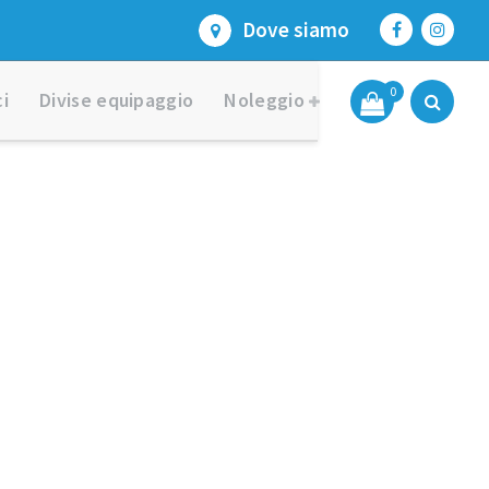
Dove siamo
0
i
Divise equipaggio
Noleggio