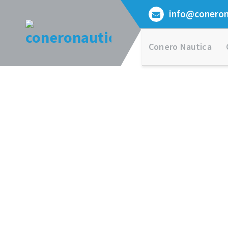
Vai
info@conerona
al
contenuto
Conero Nautica