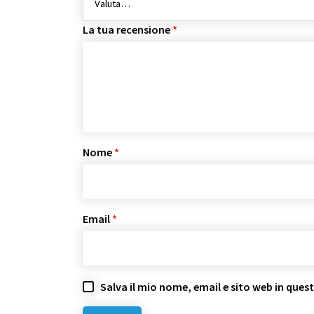
La tua recensione
*
Nome
*
Email
*
Salva il mio nome, email e sito web in que